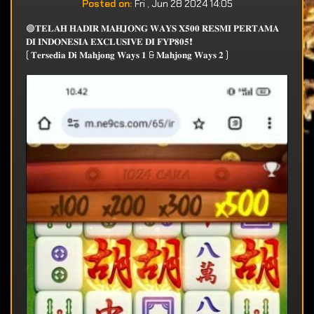
Posted on:
Fri , Jun 28 2024 14:05
🟢𝐓𝐄𝐋𝐀𝐇 𝐇𝐀𝐃𝐈𝐑 𝐌𝐀𝐇𝐉𝐎𝐍𝐆 𝐖𝐀𝐘𝐒 𝐗𝟓𝟎𝟎 𝐑𝐄𝐒𝐌𝐈 𝐏𝐄𝐑𝐓𝐀𝐌𝐀
𝐃𝐈 𝐈𝐍𝐃𝐎𝐍𝐄𝐒𝐈𝐀 𝐄𝐗𝐂𝐋𝐔𝐒𝐈𝐕𝐄 𝐃𝐈 𝐅𝐘𝐏𝟖𝟎𝟓❗
( 𝐓𝐞𝐫𝐬𝐞𝐝𝐢𝐚 𝐃𝐢 𝐌𝐚𝐡𝐣𝐨𝐧𝐠 𝐖𝐚𝐲𝐬 𝟏 & 𝐌𝐚𝐡𝐣𝐨𝐧𝐠 𝐖𝐚𝐲𝐬 𝟐 )