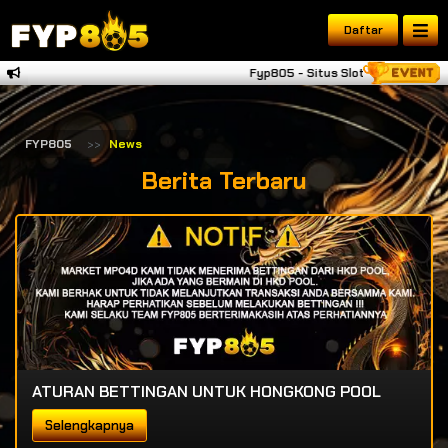
Daftar
Fyp805 - Situs Slot Online Gacor T
FYP805
News
Berita Terbaru
ATURAN BETTINGAN UNTUK HONGKONG POOL
Selengkapnya