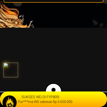
Pur***ma WD sebesar Rp 5.650.000
Home
Apps
Masuk
Promosi
Live Chat