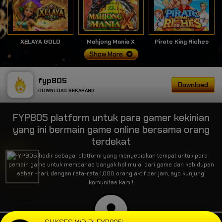
XELAYA GOLD
Mahjong Mania X
Pirate King Riches
Show More
fyp805
Download
DOWNLOAD SEKARANG
FYP805 platform untuk para gamer kekinian
yang ini bermain game online bersama orang
terdekat
FYP805 hadir sebagai platform yang menyediakan tempat untuk para
pemain game untuk membahas banyak hal mulai dari game dan kehidupan
sehari-hari, dengan rata-rata 1,000 orang aktif per jam, ayo kunjungi
komunitas kami!